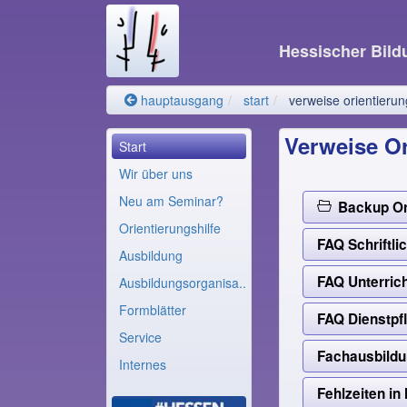
Hessischer Bil
hauptausgang
start
verweise orientierun
Verweise Or
Start
Wir über uns
Neu am Seminar?
Backup Ori
Orientierungshilfe
FAQ Schriftli
Ausbildung
FAQ Unterric
Ausbildungsorganisa..
Formblätter
FAQ Dienstpf
Service
Fachausbildu
Internes
Fehlzeiten in