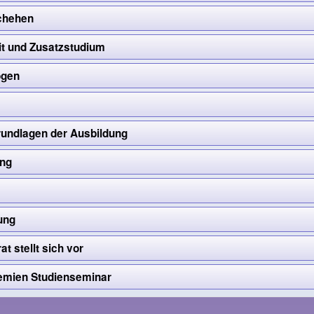
chehen
it und Zusatzstudium
ogen
rundlagen der Ausbildung
ung
ung
t stellt sich vor
emien Studienseminar