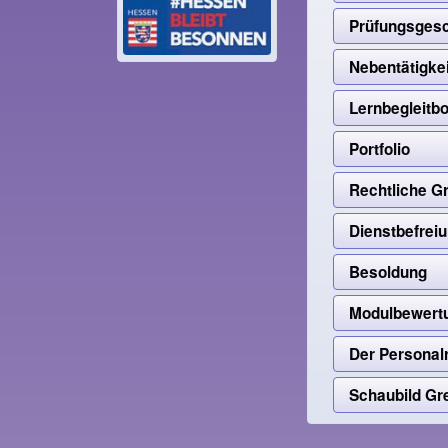
Prüfungsges
Nebentätigke
Lernbegleitb
Portfolio
Rechtliche G
Dienstbefrei
Besoldung
Modulbewert
Der Personalra
Schaubild Gr